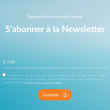
Toujours être le premier à savoir
S'abonner à la Newsletter
Je veux être tenu au courant des activités de D-Link, des mises à jours
des produits et des promotions. Vous confirmez que vous comprenez et
acceptez notre
Politique de confidentialité
.
Soumettre