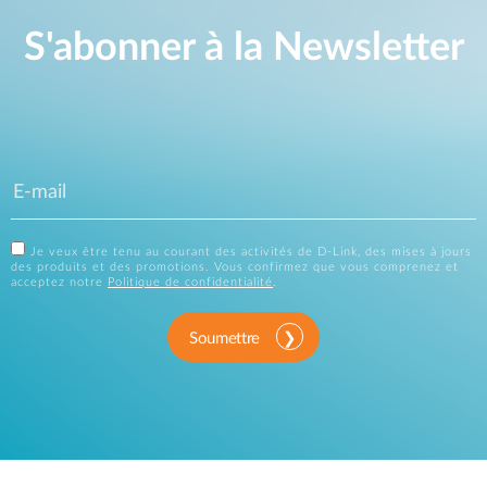
S'abonner à la Newsletter
Je veux être tenu au courant des activités de D-Link, des mises à jours
des produits et des promotions. Vous confirmez que vous comprenez et
acceptez notre
Politique de confidentialité
.
Soumettre