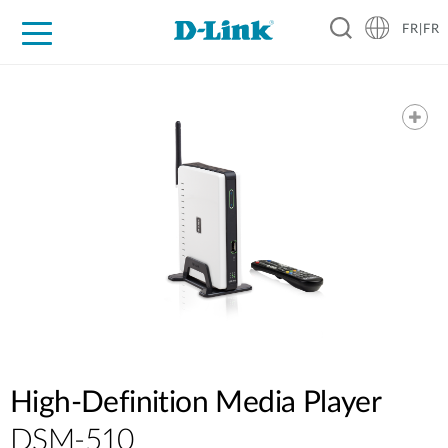
FR|FR
Grand Public
Entreprises
Industrie
Support
Ressources
Partenaires
High-Definition Media Player
DSM-510