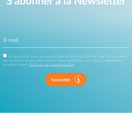
S'abonner à la Newsletter
Je veux être tenu au courant des activités de D-Link, des mises à jours
des produits et des promotions. Vous confirmez que vous comprenez et
acceptez notre
Politique de confidentialité
.
Soumettre