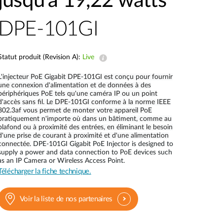
jusqu'à 19,22 watts
Surveillance
urbaine
DPE-101GI
Automatisation
des
bâtiments
Statut produit (Revision A):
Live
Mât
intelligent
L'injecteur PoE Gigabit DPE-101GI est conçu pour fournir
une connexion d'alimentation et de données à des
périphériques PoE tels qu'une caméra IP ou un point
d'accès sans fil. Le DPE-101GI conforme à la norme IEEE
802.3af vous permet de monter votre appareil PoE
pratiquement n'importe où dans un bâtiment, comme au
plafond ou à proximité des entrées, en éliminant le besoin
d'une prise de courant à proximité et d'une alimentation
connectée.
DPE-101GI Gigabit PoE Injector is designed to
supply a power and data connection to PoE devices such
as an IP Camera or Wireless Access Point.
Télécharger la fiche technique.
Voir la liste de nos partenaires