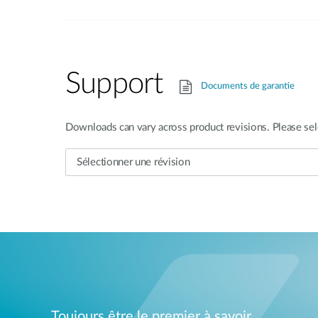
Support
Documents de garantie
Downloads can vary across product revisions. Please sel
Toujours être le premier à savoir