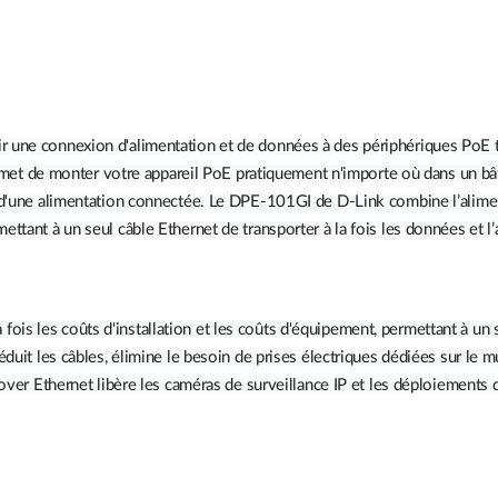
 une connexion d'alimentation et de données à des périphériques PoE tel
t de monter votre appareil PoE pratiquement n'importe où dans un bât
et d'une alimentation connectée. Le DPE-101GI de D-Link combine l’alime
ttant à un seul câble Ethernet de transporter à la fois les données et l’
s les coûts d'installation et les coûts d'équipement, permettant à un se
duit les câbles, élimine le besoin de prises électriques dédiées sur le mu
 over Ethernet libère les caméras de surveillance IP et les déploiements 