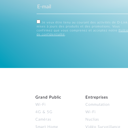
Je veux être tenu au courant des activités de D-Link
mises à jours des produits et des promotions. Vous
confirmez que vous comprenez et acceptez notre
Politi
de confidentialité
.
Grand Public
Entreprises
Wi‑Fi
Commutation
4G & 5G
Wi-Fi
Caméras
Nuclias
Smart Home
Vidéo Surveillance