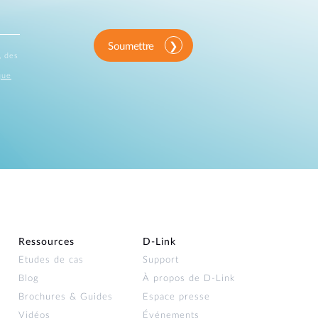
Soumettre
, des
que
Ressources
D‑Link
Etudes de cas
Support
Blog
À propos de D‑Link
Brochures & Guides
Espace presse
Vidéos
Événements