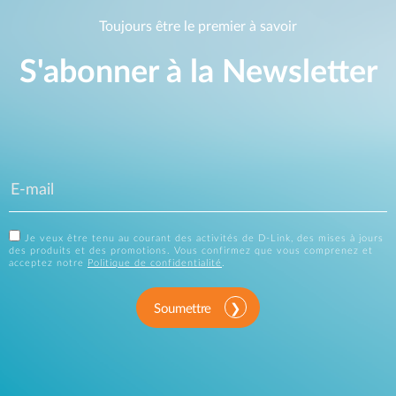
Toujours être le premier à savoir
S'abonner à la Newsletter
Je veux être tenu au courant des activités de D-Link, des mises à jours
des produits et des promotions. Vous confirmez que vous comprenez et
acceptez notre
Politique de confidentialité
.
Soumettre