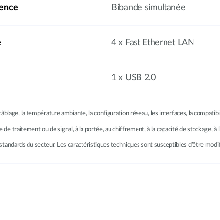
uence
Bibande simultanée
e
4 x Fast Ethernet LAN
1 x USB 2.0
âblage, la température ambiante, la configuration réseau, les interfaces, la compatib
se de traitement ou de signal, à la portée, au chiffrement, à la capacité de stockage, 
les standards du secteur. Les caractéristiques techniques sont susceptibles d’être modi