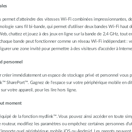
ales
 permet d'atteindre des vitesses Wi-Fi combinées impressionnantes, de
nologie sans fil bi-bande, qui permet d'utiliser deux bandes Wi-Fi haut 
Web, chattez et jouez à des jeux en ligne sur la bande de 2,4 GHz, tout e
, chaque bande peut fonctionner comme un réseau Wi-Fi indépendant : vo
rer une zone invité pour permettre à des visiteurs d'accéder à Internet
d personnel
réer immédiatement un espace de stockage privé et personnel vous pe
nk™ SharePort™. Gagnez de l'espace sur votre périphérique mobile en di
r votre appareil, pour les lire hors ligne.
 tout moment
uipé de la fonction mydlink™. Vous pouvez ainsi accéder en toute simpli
 routeur, modifiez les paramètres ou empêchez certaines personnes d'ut
'importe quel périphérique mobile iOS ou Android. Les parents peuvent su