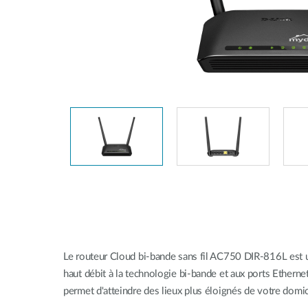
Easy Smart
Switches
non
administrables
Switches
PoE
Accessories
Management
Où acheter
Gestion
Convertisseurs
Cloud
de média
Nuclias
Unity
Fibres
actives
Contrôleurs
matériel
Câbles
Nuclias
Direct
Connect
Le routeur Cloud bi-bande sans fil AC750 DIR-816L est u
Attach
haut débit à la technologie bi-bande et aux ports Ethernet
Adaptateurs
permet d'atteindre des lieux plus éloignés de votre domic
PoE