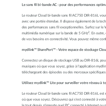
Le sans fil bi-bande AC : pour des performances optim
Le routeur Cloud bi-bande sans fil AC750 DIR-816L vous
avec une portée étendue. Il dispose également de la tech
des performances sans fil exceptionnelles. Surfez sur le 
2
multimédia numérique sur la bande de 5 GHz
. En outre
de vos besoins en connectivité. Vous pouvez même configu
mydlink™ SharePort™ - Votre espace de stockage Clou
Connectez un disque de stockage USB au DIR-816L pour c
musiques où que vous soyez, grâce à l'application mydli
téléchargeant des épisodes ou des morceaux spécifiques su
Utilisez mydlink™ Lite pour surveiller votre réseau à
Le routeur Cloud bi-bande sans fil AC750 DIR-816L est éq
où que vous soyez. Découvrez qui s'est connecté à votre
le tout depuis n'importe quel PC connecté à Internet ou n