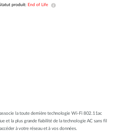
Surveillance
Statut produit:
End of Life
urbaine
Automatisation
des
bâtiments
Mât
intelligent
 associe la toute dernière technologie Wi-Fi 802.11ac
 et la plus grande fiabilité de la technologie AC sans fil
d'accéder à votre réseau et à vos données.