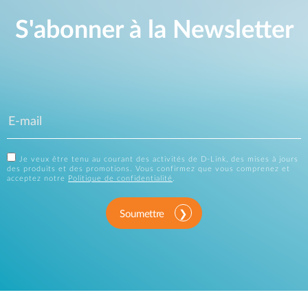
S'abonner à la Newsletter
Je veux être tenu au courant des activités de D-Link, des mises à jours
des produits et des promotions. Vous confirmez que vous comprenez et
acceptez notre
Politique de confidentialité
.
Soumettre