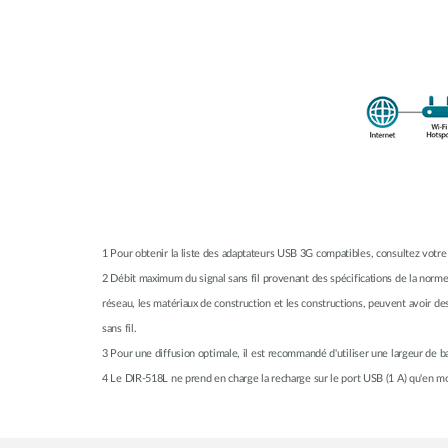
1 Pour obtenir la liste des adaptateurs USB 3G compatibles, consultez votre
2
Débit maximum du signal sans fil provenant des spécifications de la norme 
réseau, les matériaux de construction et les constructions, peuvent avoir 
sans fil.
3
Pour une diffusion optimale, il est recommandé d'utiliser une largeur de
4
Le DIR-518L ne prend en charge la recharge sur le port USB (1 A) qu'en m