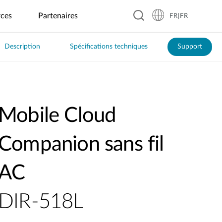
rces
Partenaires
FR|FR
Description
Spécifications techniques
Support
Secteur
Entreprises
Périphériques
Garantie
Blog
Education
Industries
Secteur
IoT
Transports
hôtelier
et
alimentaire
industriel
commerces
Chargeur GaN
Ecoles
Inspection
ITS en
Maisons
primaires
optique
Cafés
Surveillance
temps réel
Batterie externe
d’hôtes
Recharge
automatisée
des
Collèges &
Restaurants
Transports
VE
inondation
Boîtier SSD
Hôtels
Lycées
indépendants
publics
Mobile Cloud
d’affaires
Affichage
Automatisation
Gestion de
Hub USB
Universités
Chaînes de
Patrouille de
dynamique
industrielle
l’énergie
Complexes
restaurants
police
& bornes
solaire
HDMI sans fil
hôteliers
Robotique
intelligente
Companion sans fil
Serre
Distributeurs
intelligente
automatiques
AC
DIR-518L
Ville
intelligente