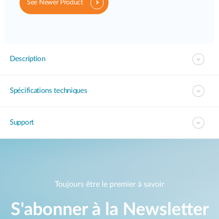
See Newer Product
Description
Spécifications techniques
Support
Toujours être le premier à savoir
S'abonner à la Newsletter