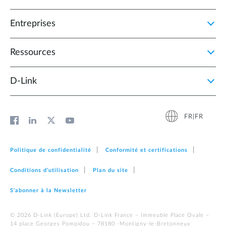
Entreprises
Ressources
D‑Link
FR|FR
Politique de confidentialité
Conformité et certifications
Conditions d'utilisation
Plan du site
S'abonner à la Newsletter
© 2026 D‑Link (Europe) Ltd. D-Link France – Immeuble Place Ovale –
14 place Georges Pompidou – 78180 -Montigny-le-Bretonneux