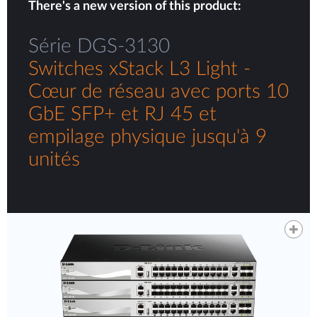
There's a new version of this product:
Série DGS-3130
Switches xStack L3 Light -
Cœur de réseau avec ports 10
GbE SFP+ et RJ 45 et
empilage physique jusqu'à 9
unités