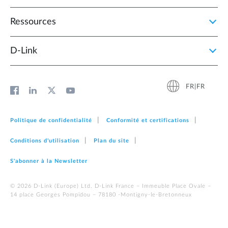
Ressources
D‑Link
FR|FR
Politique de confidentialité
Conformité et certifications
Conditions d'utilisation
Plan du site
S'abonner à la Newsletter
© 2026 D‑Link (Europe) Ltd. D-Link France – Immeuble Place Ovale –
14 place Georges Pompidou – 78180 -Montigny-le-Bretonneux