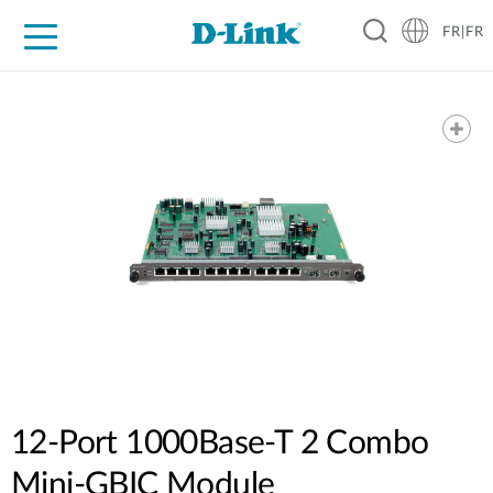
FR|FR
Grand Public
Entreprises
Industrie
Support
Ressources
Partenaires
12-Port 1000Base-T 2 Combo
Mini-GBIC Module