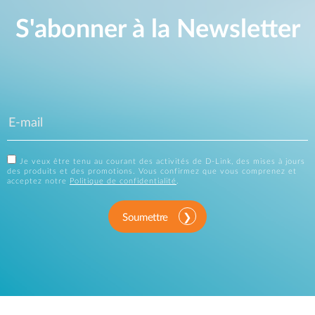
S'abonner à la Newsletter
Je veux être tenu au courant des activités de D-Link, des mises à jours
des produits et des promotions. Vous confirmez que vous comprenez et
acceptez notre
Politique de confidentialité
.
Soumettre