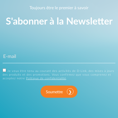
Toujours être le premier à savoir
S'abonner à la Newsletter
Je veux être tenu au courant des activités de D-Link, des mises à jours
des produits et des promotions. Vous confirmez que vous comprenez et
acceptez notre
Politique de confidentialité
.
Soumettre