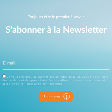
Toujours être le premier à savoir
S'abonner à la Newsletter
Je veux être tenu au courant des activités de D-Link, des mises à jours
des produits et des promotions. Vous confirmez que vous comprenez et
acceptez notre
Politique de confidentialité
.
Soumettre