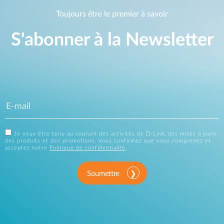
Toujours être le premier à savoir
S'abonner à la Newsletter
Je veux être tenu au courant des activités de D-Link, des mises à jours
des produits et des promotions. Vous confirmez que vous comprenez et
acceptez notre
Politique de confidentialité
.
Soumettre