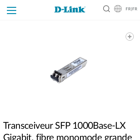
FR|FR
Grand Public
Entreprises
Industrie
Support
Ressources
Partenaires
Transceiveur SFP 1000Base-LX
Gigabit, fibre monomode grande