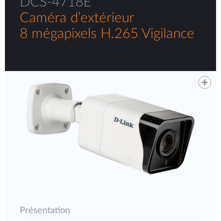
DCS-4718E
Caméra d’extérieur
8 mégapixels H.265 Vigilance
Présentation