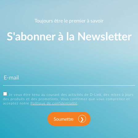
Toujours être le premier à savoir
S'abonner à la Newsletter
Je veux être tenu au courant des activités de D-Link, des mises à jours
des produits et des promotions. Vous confirmez que vous comprenez et
acceptez notre
Politique de confidentialité
.
Soumettre