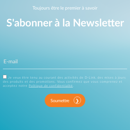
Toujours être le premier à savoir
S'abonner à la Newsletter
Je veux être tenu au courant des activités de D-Link, des mises à jours
des produits et des promotions. Vous confirmez que vous comprenez et
acceptez notre
Politique de confidentialité
.
Soumettre