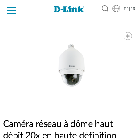
FR|FR
Grand Public
Entreprises
Industrie
Support
Ressources
Partenaires
Caméra réseau à dôme haut
débit 20x en haute définition