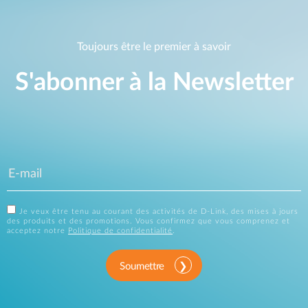
Toujours être le premier à savoir
S'abonner à la Newsletter
Je veux être tenu au courant des activités de D-Link, des mises à jours
des produits et des promotions. Vous confirmez que vous comprenez et
acceptez notre
Politique de confidentialité
.
Soumettre