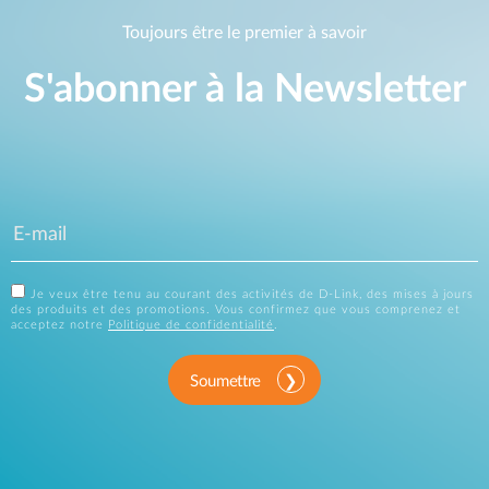
Toujours être le premier à savoir
S'abonner à la Newsletter
Je veux être tenu au courant des activités de D-Link, des mises à jours
des produits et des promotions. Vous confirmez que vous comprenez et
acceptez notre
Politique de confidentialité
.
Soumettre