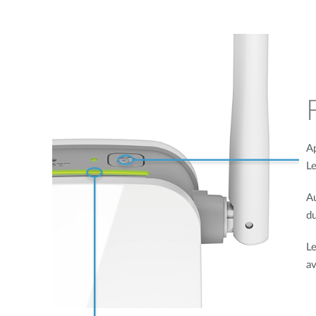
Ap
Le
Au
du
Le
av