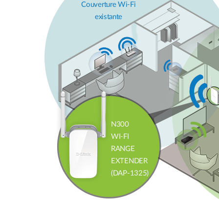
Couverture Wi-Fi
existante
N300
WI-FI
RANGE
EXTENDER
(DAP-1325)