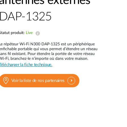
antennes externes
Surveillance
urbaine
DAP-1325
Automatisation
des
bâtiments
Statut produit:
Live
Mât
intelligent
Le répéteur Wi-Fi N300 DAP-1325 est un périphérique
enfichable portable qui vous permet d’étendre un réseau
sans fil existant. Pour étendre la portée de votre réseau
Wi-Fi, branchez-le n’importe où dans votre maison.
Télécharger la fiche technique.
Voir la liste de nos partenaires