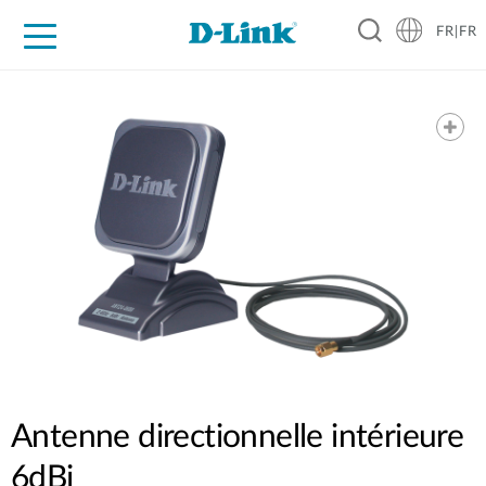
FR|FR
Grand Public
Entreprises
Industrie
Support
Ressources
Partenaires
Antenne directionnelle intérieure
6dBi