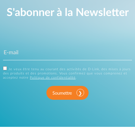
S'abonner à la Newsletter
Je veux être tenu au courant des activités de D-Link, des mises à jours
des produits et des promotions. Vous confirmez que vous comprenez et
acceptez notre
Politique de confidentialité
.
Soumettre