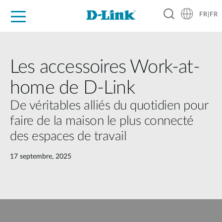
FR|FR
Grand Public
Entreprises
Industrie
Support
Ressources
Partenaires
Les accessoires Work-at-
home de D-Link
De véritables alliés du quotidien pour
faire de la maison le plus connecté
des espaces de travail
17 septembre, 2025