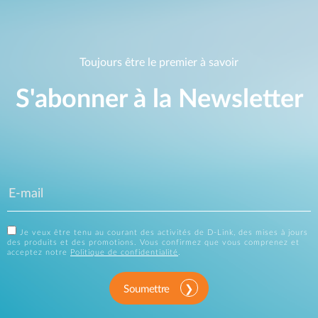
Toujours être le premier à savoir
S'abonner à la Newsletter
Je veux être tenu au courant des activités de D-Link, des mises à jours
des produits et des promotions. Vous confirmez que vous comprenez et
acceptez notre
Politique de confidentialité
.
Soumettre