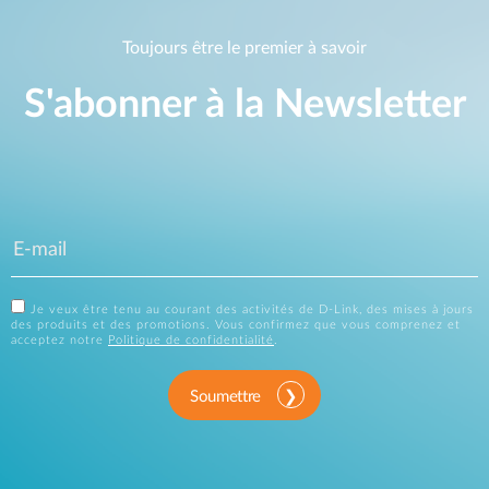
Toujours être le premier à savoir
S'abonner à la Newsletter
Je veux être tenu au courant des activités de D-Link, des mises à jours
des produits et des promotions. Vous confirmez que vous comprenez et
acceptez notre
Politique de confidentialité
.
Soumettre