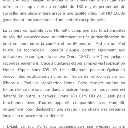
Avec son design élégant et moderne, la caméra Omna 180 Cam HD
offre un champ de vision complet de 180 degrés permettant de
surveiller une pièce entière grâce à une qualité vidéo Full HD 1080p
garantissant une surveillance d'une netteté exceptionnelle.
La caméra compatible avec HomeKit comprend des fonctionnalités
de sécurité avancées avec un chiffrement et une authentification de
bout en bout entre la caméra et un iPhone, un iPad ou un iPod
touch. La technologie HomeKit d'Apple permet également aux
utilisateurs de configurer la caméra Omna 180 Cam HD en quelques
secondes seulement, grâce à quelques étapes simples via l
’
application
Home d'Apple sous iOS 10. Les utilisateurs peuvent également
recevoir des notifications riches sur l
’
écran de verrouillage de leur
iPhone ou iPad via l
’
application Home. Cette dernière montre en
temps réel ce qui se passe dans la maison lorsqu’un mouvement est
détecté. En outre, la caméra Omna 180 Cam HD de D-Link peut
fonctionner avec d
’
autres appareils compatibles avec HomeKit,
notamment pour déclencher une réaction en chaine des systèmes
lorsqu’
’
un mouvement est détecté.
« D-Link est ravi d'offrir aux consommateurs une première caméra