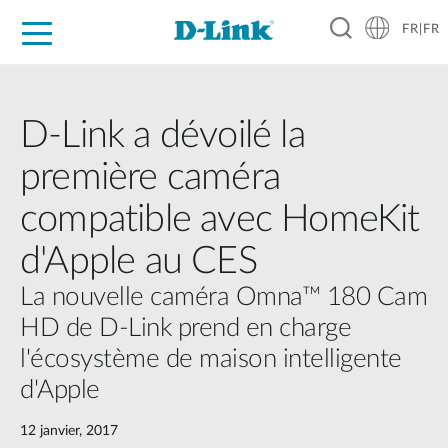
FR|FR
Grand Public
Entreprises
Industrie
Support
Ressources
Partenaires
D-Link a dévoilé la
première caméra
compatible avec HomeKit
d'Apple au CES
La nouvelle caméra Omna™ 180 Cam
HD de D-Link prend en charge
l'écosystème de maison intelligente
d'Apple
12 janvier, 2017