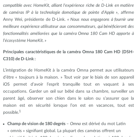
compatible avec HomeKit, alliant l'expérience riche de D-Link en matière
de caméras IP à la technologie domotique de pointe d
’
Apple »,
affirme
Anny Wei, présidente de D-Link.
« Nous nous engageons à fournir une
meilleure expérience utilisateur aux consommateurs, qui bénéficieront des
fonctionnalités améliorées que la caméra Omna 180 Cam HD apporte à
l
’
écosystème HomeKit. »
Principales caractéristiques de la caméra Omna 180 Cam HD (DSH-
C310) de D-Link :
L
’
intégration de HomeKit à la caméra Omna permet aux utilisateurs
d
’
être « toujours à la maison. » Tout voir par le biais de son appareil
iOS permet d
’
avoir l
’
esprit tranquille tout en vaquant à ses
occupations. Garder un œil sur bébé dans sa chambre, surveiller un
parent âgé, observer son chien dans le salon ou s’assurer que la
maison est en sécurité lorsque l’on est en vacances, tout est
1
possible.
Champ de vision de 180 degrés
–
Omna
est dérivé du mot Latin
« omnis » signifiant global. La plupart des caméras offrent un