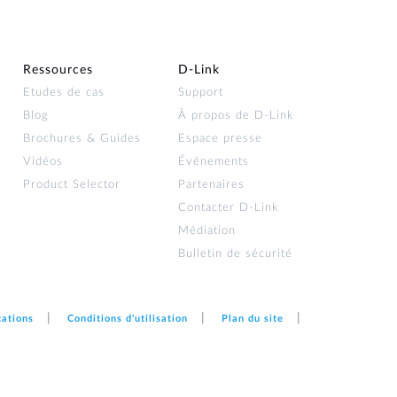
Surveillance
urbaine
Automatisation
Ressources
D‑Link
des
bâtiments
Etudes de cas
Support
Blog
À propos de D‑Link
Mât
intelligent
Brochures & Guides
Espace presse
Vidéos
Événements
Product Selector
Partenaires
Contacter D‑Link
Médiation
Bulletin de sécurité
cations
Conditions d'utilisation
Plan du site