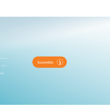
Soumettre
, des
que