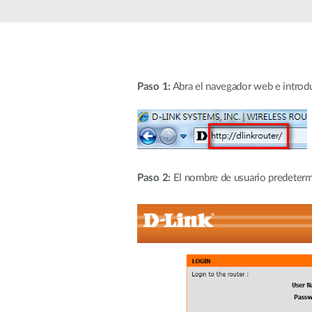
Easy Smart
Switches sin
gestión
Switches
PoE
Paso 1:
Abra el navegador web e intro
Accesorios
Gestión
Dónde
Unificada
comprar
Media
Converters
Gestión
Nuclias
Paso 2:
El nombre de usuario predetermin
Unity Cloud
Transceptores
Cables
Controladoras
Stacking
Nuclias
Connect
Adaptadores
PoE