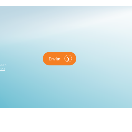
Enviar
iones
tica