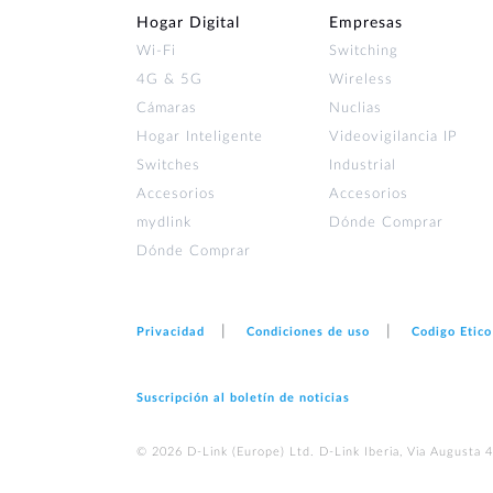
Hogar Digital
Empresas
Wi‑Fi
Switching
4G & 5G
Wireless
Cámaras
Nuclias
Hogar Inteligente
Videovigilancia IP
Switches
Industrial
Accesorios
Accesorios
mydlink
Dónde Comprar
Dónde Comprar
Privacidad
Condiciones de uso
Codigo Etico
Suscripción al boletín de noticias
© 2026 D‑Link (Europe) Ltd. D-Link Iberia, Via Augusta 