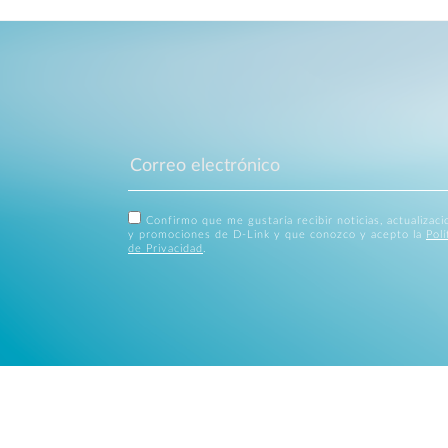
Confirmo que me gustaría recibir noticias, actualizac
y promociones de D-Link y que conozco y acepto la
Polí
de Privacidad
.