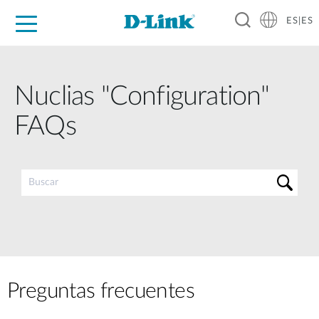
ES|ES
Hogar Digital
Empresas
Industria
Soporte
Resources
Partners
Nuclias "Configuration"
FAQs
Preguntas frecuentes