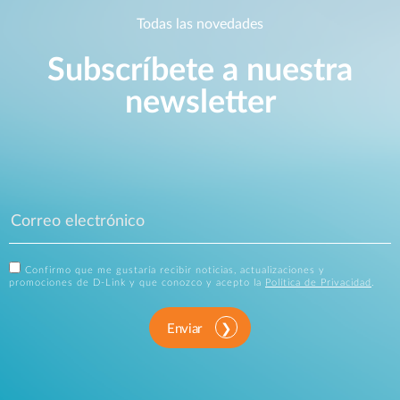
Todas las novedades
Subscríbete a nuestra
newsletter
Confirmo que me gustaría recibir noticias, actualizaciones y
promociones de D-Link y que conozco y acepto la
Política de Privacidad
.
Enviar