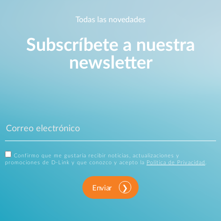
Todas las novedades
Subscríbete a nuestra
newsletter
Confirmo que me gustaría recibir noticias, actualizaciones y
promociones de D-Link y que conozco y acepto la
Política de Privacidad
.
Enviar