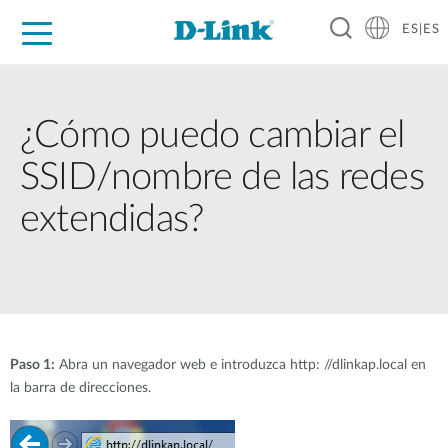
ES|ES
Hogar Digital
Empresas
Industria
Soporte
Resources
Partners
¿Cómo puedo cambiar el
SSID/nombre de las redes
extendidas?
Paso 1:
Abra un navegador web e introduzca http: //dlinkap.local en
la barra de direcciones.