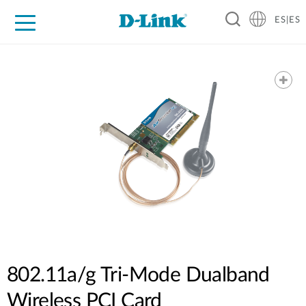
ES|ES
Hogar Digital
Empresas
Industria
Soporte
Resources
Partners
802.11a/g Tri-Mode Dualband
Wireless PCI Card