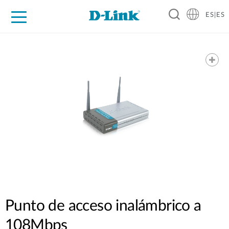
ES|ES
Hogar Digital
Empresas
Industria
Soporte
Resources
Partners
Punto de acceso inalámbrico a
108Mbps