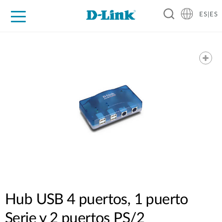
ES|ES
Hogar Digital
Empresas
Industria
Soporte
Resources
Partners
Hub USB 4 puertos, 1 puerto
Serie y 2 puertos PS/2