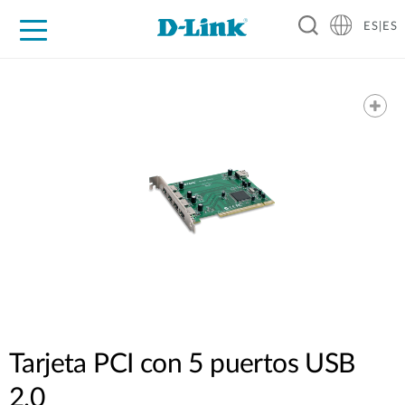
ES|ES
Hogar Digital
Empresas
Industria
Soporte
Resources
Partners
Tarjeta PCI con 5 puertos USB
2.0