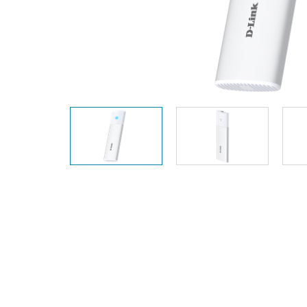
Easy Smart
Switches sin
gestión
Switches
PoE
Accesorios
Gestión
Dónde
Unificada
comprar
Media
Converters
Gestión
Nuclias
Unity Cloud
Transceptores
Cables
Controladoras
Stacking
Nuclias
Connect
Adaptadores
PoE