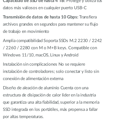
Capacidad de SSD de hasta 4 TB:
Protege y utiliza tus
Videovigilancia
datos más valiosos en cualquier puerto USB-C
pública
Transmisión de datos de hasta 10 Gbps:
Transfiera
Smart
archivos grandes en segundos para mantener su flujo
Building
de trabajo en movimiento
Mástiles
con
Amplia compatibilidad
Soporta SSDs M.2 2230 / 2242
cámaras y
/ 2260 / 2280 con M o M+B keys. Compatible con
sensores
Windows 11/10, macOS, Linux y Android
Instalación sin complicaciones
No se requiere
instalación de controladores; solo conectar y listo sin
conexión de alimentación externa
Diseño de aleación de aluminio
Cuenta con una
estructura de disipación de calor líder en la industria
que garantiza una alta fiabilidad, superior a la memoria
SSD integrada en los portátiles, más propensa a fallar
por altas temperaturas.