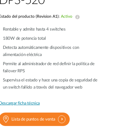
DPS-520
Videovigilancia
pública
Estado del producto (Revision A1):
Activo
Smart
Building
Rentable y admite hasta 4 switches
Mástiles
con
180W de potencia total
cámaras y
Detecta automáticamente dispositivos con
sensores
alimentación eléctrica
Permite al administrador de red definir la política de
failover RPS
Supervisa el estado y hace una copia de seguridad de
un switch fallido a través del navegador web
Descargar ficha técnica
Lista de puntos de venta