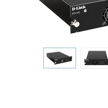
Easy Smart
Switches sin
gestión
Switches
PoE
Accesorios
Gestión
Dónde
Unificada
comprar
Media
Converters
Gestión
Nuclias
Unity Cloud
Transceptores
Cables
Controladoras
Stacking
Nuclias
Connect
Adaptadores
PoE