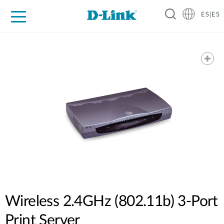
ES|ES
Hogar Digital
Empresas
Industria
Soporte
Resources
Partners
Wireless 2.4GHz (802.11b) 3-Port
Print Server