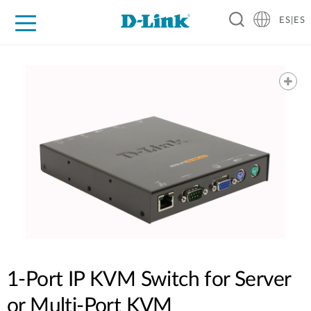
ES|ES
Hogar Digital
Empresas
Industria
Soporte
Resources
Partners
1-Port IP KVM Switch for Server
or Multi-Port KVM