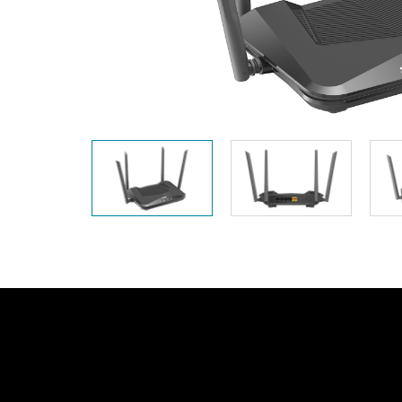
Easy Smart
Switches sin
gestión
Switches
PoE
Accesorios
Gestión
Dónde
Unificada
comprar
Media
Converters
Gestión
Nuclias
Unity Cloud
Transceptores
Cables
Controladoras
Stacking
Nuclias
Connect
Adaptadores
PoE