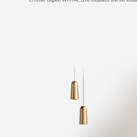
El router Gigabit Wi-Fi AC1200 establece una red sólida 