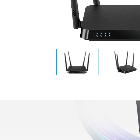
Easy Smart
Switches sin
gestión
Switches
PoE
Accesorios
Gestión
Dónde
Unificada
comprar
Media
Converters
Gestión
Nuclias
Unity Cloud
Transceptores
Cables
Controladoras
Stacking
Nuclias
Connect
Adaptadores
PoE