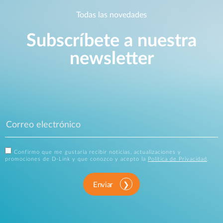
Todas las novedades
Subscríbete a nuestra
newsletter
Confirmo que me gustaría recibir noticias, actualizaciones y
promociones de D-Link y que conozco y acepto la
Política de Privacidad
.
Enviar