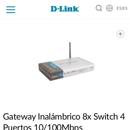
ES|ES
Hogar Digital
Empresas
Industria
Soporte
Resources
Partners
Gateway Inalámbrico 8x Switch 4
Puertos 10/100Mbps