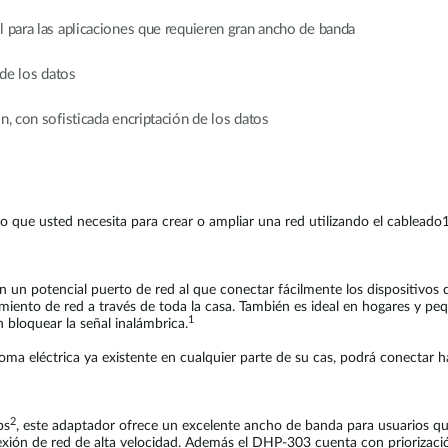
l para las aplicaciones que requieren gran ancho de banda
 de los datos
n, con sofisticada encriptación de los datos
o que usted necesita para crear o ampliar una red utilizando el cableado1
un potencial puerto de red al que conectar fácilmente los dispositivos de
iento de red a través de toda la casa. También es ideal en hogares y pequ
1
n bloquear la señal inalámbrica.
a eléctrica ya existente en cualquier parte de su cas, podrá conectar has
2
ps
, este adaptador ofrece un excelente ancho de banda para usuarios que 
nexión de red de alta velocidad. Además el DHP-303 cuenta con priorizaci