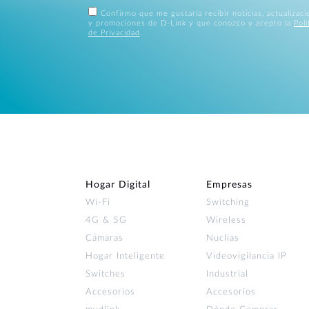
Confirmo que me gustaría recibir noticias, actualizac
y promociones de D-Link y que conozco y acepto la
Polí
de Privacidad
.
Hogar Digital
Empresas
Wi‑Fi
Switching
4G & 5G
Wireless
Cámaras
Nuclias
Hogar Inteligente
Videovigilancia IP
Switches
Industrial
Accesorios
Accesorios