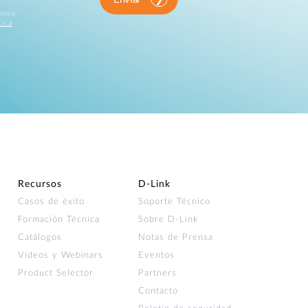
iones
tica
Recursos
D‑Link
Casos de éxito
Soporte Técnico
Formación Técnica
Sobre D-Link
Catálogos
Notas de Prensa
Vídeos y Webinars
Eventos
Product Selector
Partners
Contacto