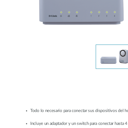
Easy Smart
Switches sin
gestión
Switches
PoE
Accesorios
Gestión
Dónde
Unificada
comprar
Media
Converters
Gestión
Nuclias
Unity Cloud
Transceptores
Cables
Controladoras
Stacking
Nuclias
Connect
Adaptadores
Todo lo necesario para conectar sus dispositivos del ho
PoE
Incluye un adaptador y un switch para conectar hasta 4