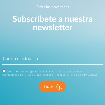
Todas las novedades
Subscríbete a nuestra
newsletter
Confirmo que me gustaría recibir noticias, actualizaciones y
promociones de D-Link y que conozco y acepto la
Política de Privacidad
.
Enviar