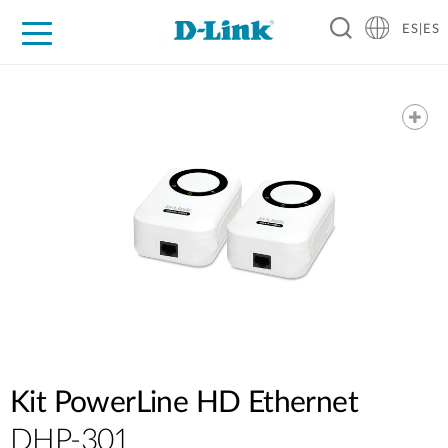
ES|ES
Hogar Digital
Empresas
Industria
Soporte
Resources
Partners
Kit PowerLine HD Ethernet
DHP-301