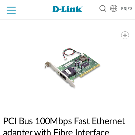
ES|ES
Hogar Digital
Empresas
Industria
Soporte
Resources
Partners
PCI Bus 100Mbps Fast Ethernet
adapter with Fibre Interface