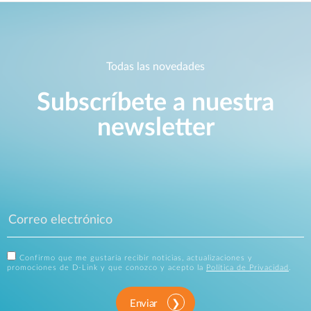
Todas las novedades
Subscríbete a nuestra
newsletter
Confirmo que me gustaría recibir noticias, actualizaciones y
promociones de D-Link y que conozco y acepto la
Política de Privacidad
.
Enviar