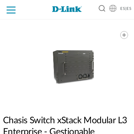
ES|ES
Hogar Digital
Empresas
Industria
Soporte
Resources
Partners
Chasis Switch xStack Modular L3
Enterprise - Gestionable