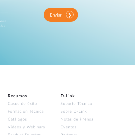
Enviar
iones
tica
Recursos
D‑Link
Casos de éxito
Soporte Técnico
Formación Técnica
Sobre D-Link
Catálogos
Notas de Prensa
Vídeos y Webinars
Eventos