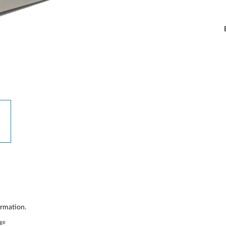
ormation.
age