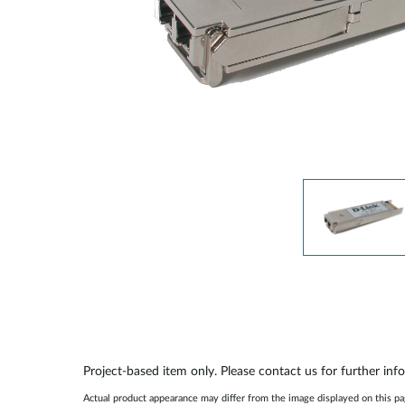
Easy Smart
Switches sin
gestión
Switches
PoE
Accesorios
Gestión
Dónde
Unificada
comprar
Media
Converters
Gestión
Nuclias
Unity Cloud
Transceptores
Cables
Controladoras
Stacking
Nuclias
Connect
Adaptadores
PoE
Project-based item only. Please contact us for further inf
Actual product appearance may differ from the image displayed on this p