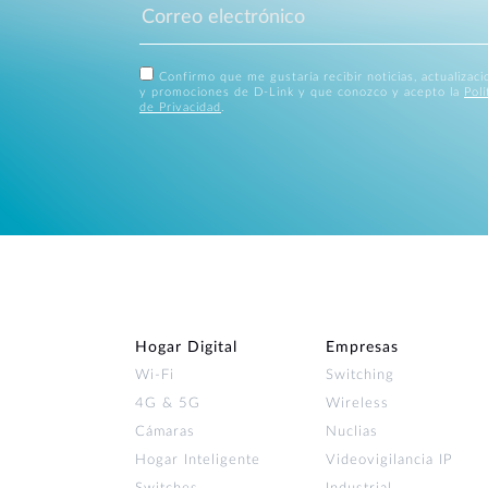
Confirmo que me gustaría recibir noticias, actualizac
y promociones de D-Link y que conozco y acepto la
Polí
de Privacidad
.
Hogar Digital
Empresas
Wi‑Fi
Switching
4G & 5G
Wireless
Cámaras
Nuclias
Hogar Inteligente
Videovigilancia IP