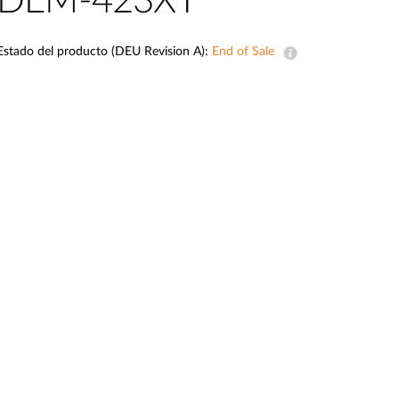
DEM-423XT
Videovigilancia
pública
Estado del producto (DEU Revision A):
End of Sale
Smart
Building
Mástiles
con
cámaras y
sensores