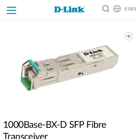
ES|ES
Hogar Digital
Empresas
Industria
Soporte
Resources
Partners
1000Base-BX-D SFP Fibre
Transceiver