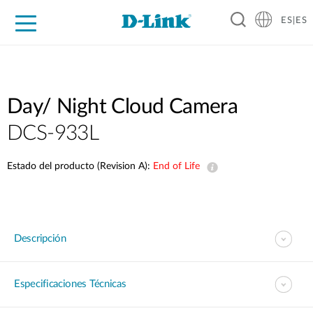
ES|ES
Hogar Digital
Empresas
Industria
Soporte
Resources
Partners
Day/ Night Cloud Camera
DCS-933L
Estado del producto (Revision A):
End of Life
Descripción
Especificaciones Técnicas